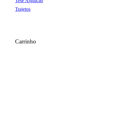
Tese Arguição
Trajetos
Carrinho