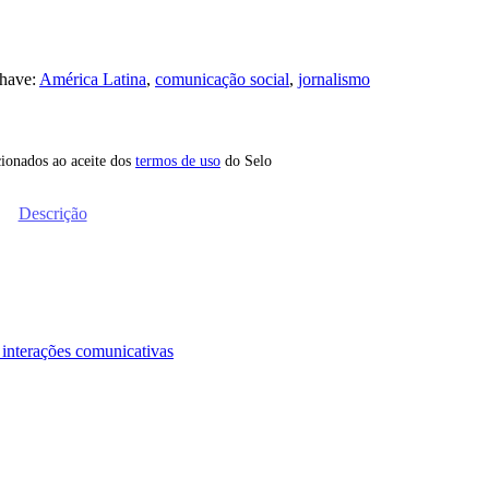
chave:
América Latina
,
comunicação social
,
jornalismo
icionados ao aceite dos
termos de uso
do Selo
Descrição
s interações comunicativas