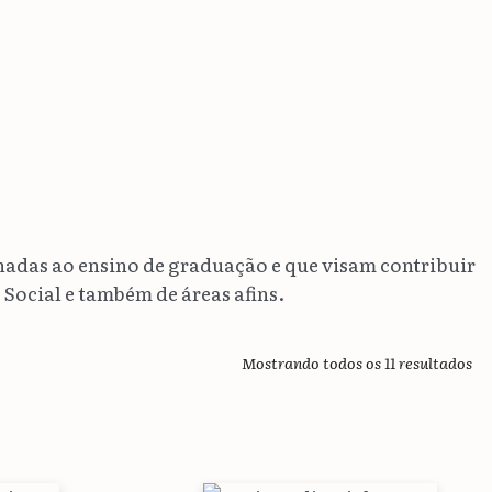
nadas ao ensino de graduação e que visam contribuir
ocial e também de áreas afins.
Cl
Mostrando todos os 11 resultados
po
ma
re