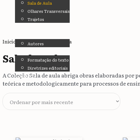
Sala de Aula
Olhares Transversais
Trajetos
Miolos
Quem somos
Início
/
Coleções
/ Sala de Aula
Autores
Como Publicar
Sala de Aula
Formatação do texto
Diretrizes editoriais
A Coleção Sala de aula abriga obras elaboradas por 
Contato
teórica e metodologicamente para processos de ensi