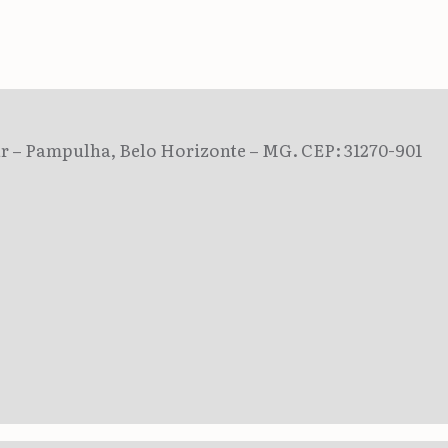
dar – Pampulha, Belo Horizonte – MG. CEP: 31270-901