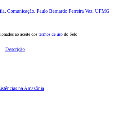
fia
,
Comunicação
,
Paulo Bernardo Ferreira Vaz
,
UFMG
icionados ao aceite dos
termos de uso
do Selo
Descrição
esistências na Amazônia