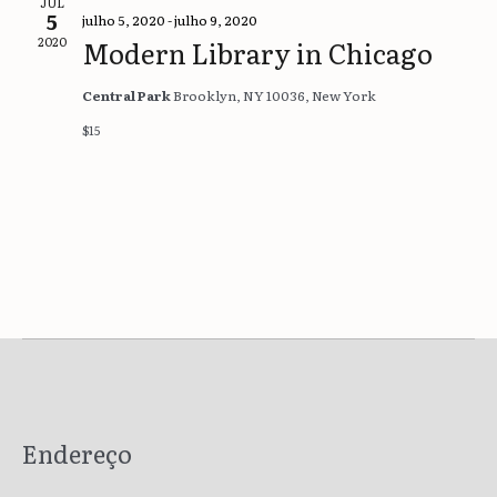
de
JUL
5
julho 5, 2020
-
julho 9, 2020
visuai
2020
Modern Library in Chicago
de
Central Park
Brooklyn, NY 10036, New York
Event
$15
Endereço