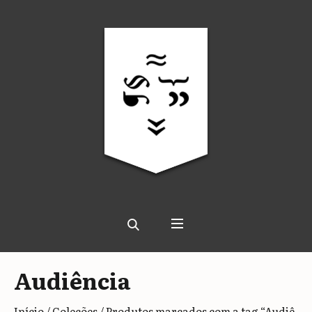
Audiência
Início
/
Coleções
/ Produtos marcados com a tag “Audiê