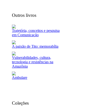
Outros livros
Trajetória, conceitos e pesquisa
em Comunicação
A paixão de Tito: memorabília
Vulnerabilidades, cultura,
tecnologia e resistências na
Amazônia
Ambulare
Coleções