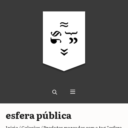
esfera pública
Início
/
Coleções
/ Produtos marcados com a tag “esfera