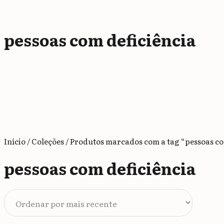
Olhares Transversais
Trajetos
Miolos
pessoas com deficiência
Quem somos
Autores
Como Publicar
Formatação do texto
Diretrizes editoriais
Contato
Início
/
Coleções
/ Produtos marcados com a tag “pessoas co
pessoas com deficiência