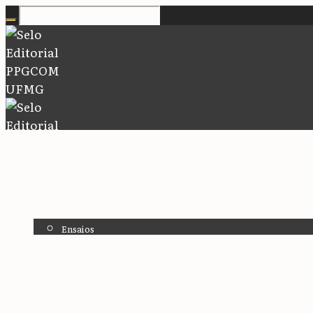
Início
Coleções
Ensaios
Dissertação
Tese
Limiares
Sala de Aula