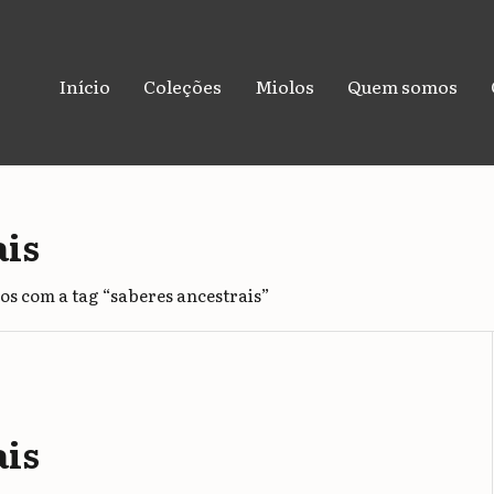
Início
Coleções
Miolos
Quem somos
ais
s com a tag “saberes ancestrais”
ais