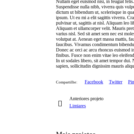
Nullam eget euismod nisi, in feugiat felis
Suspendisse nulla nibh, viverra quis vulpu
dictum ut bibendum ut, scelerisque in qu
ipsum. Ut eu mi a elit sagittis viverra. C
pulvinar ut, sagittis at nisl. Aliquam leo 
Aliquam et ullamcorper velit. Mauris preti
varius nisl. Sed sit amet sem nec est moles
volutpat at. Aenean eget massa mattis, fau
faucibus. Vivamus condimentum bibendum t
Donec ac orci ac arcu rhoncus euismod in 
finibus. Fusce non enim vitae leo eleifend
In ut sodales libero, sit amet tempor dui
sapien, sollicitudin dignissim mauris ali
Facebook
Twitter
Pin
Compartilhe:
Anteriores
projeto
Limiares