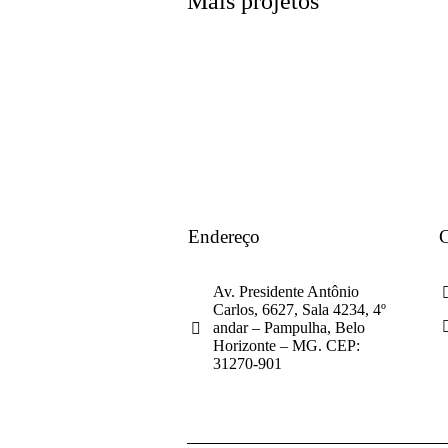
Mais projetos
Endereço
C
Av. Presidente Antônio
Carlos, 6627, Sala 4234, 4º
andar – Pampulha, Belo
Horizonte – MG. CEP:
31270-901