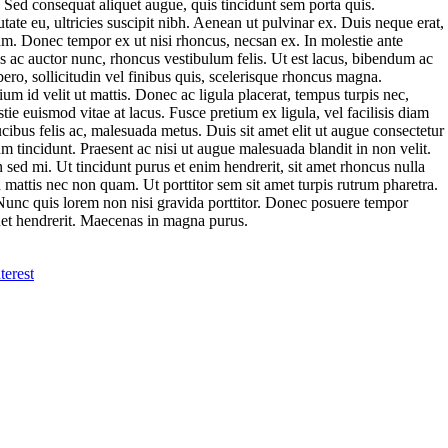
. Sed consequat aliquet augue, quis tincidunt sem porta quis.
tate eu, ultricies suscipit nibh. Aenean ut pulvinar ex. Duis neque erat,
am. Donec tempor ex ut nisi rhoncus, necsan ex. In molestie ante
ras ac auctor nunc, rhoncus vestibulum felis. Ut est lacus, bibendum ac
libero, sollicitudin vel finibus quis, scelerisque rhoncus magna.
um id velit ut mattis. Donec ac ligula placerat, tempus turpis nec,
tie euismod vitae at lacus. Fusce pretium ex ligula, vel facilisis diam
cibus felis ac, malesuada metus. Duis sit amet elit ut augue consectetur
incidunt. Praesent ac nisi ut augue malesuada blandit in non velit.
sed mi. Ut tincidunt purus et enim hendrerit, sit amet rhoncus nulla
 mattis nec non quam. Ut porttitor sem sit amet turpis rutrum pharetra.
. Nunc quis lorem non nisi gravida porttitor. Donec posuere tempor
quet hendrerit. Maecenas in magna purus.
terest