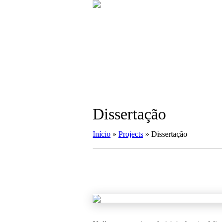
Dissertação
Início
»
Projects
»
Dissertação