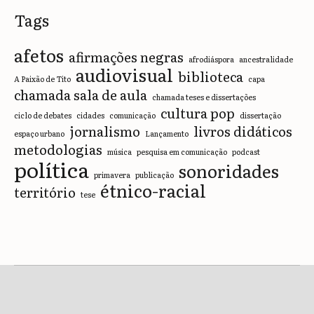
Tags
afetos
afirmações negras
afrodiáspora
ancestralidade
audiovisual
biblioteca
A Paixão de Tito
capa
chamada sala de aula
chamada teses e dissertações
cultura pop
ciclo de debates
cidades
comunicação
dissertação
jornalismo
livros didáticos
espaço urbano
Lançamento
metodologias
música
pesquisa em comunicação
podcast
política
sonoridades
primavera
publicação
étnico-racial
território
tese