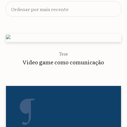
mais
recente
Tese
Video game como comunicação