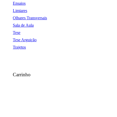
Ensaios
Limiares
Olhares Transversais
Sala de Aula
Tese
Tese Arguição
Trajetos
Carrinho