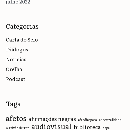
julho 2022
Categorias
Carta do Selo
Diálogos
Notícias
Orelha
Podcast
Tags
afetos
afirmações negras
afrodiáspora
ancestralidade
audiovisual
biblioteca
A Paixão de Tito
capa