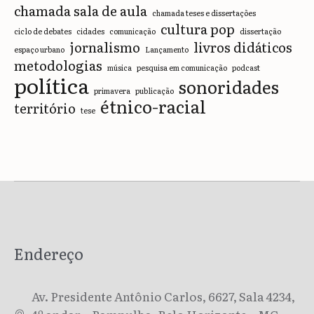
chamada sala de aula
chamada teses e dissertações
cultura pop
ciclo de debates
cidades
comunicação
dissertação
jornalismo
livros didáticos
espaço urbano
Lançamento
metodologias
música
pesquisa em comunicação
podcast
política
sonoridades
primavera
publicação
étnico-racial
território
tese
Endereço
Av. Presidente Antônio Carlos, 6627, Sala 4234,