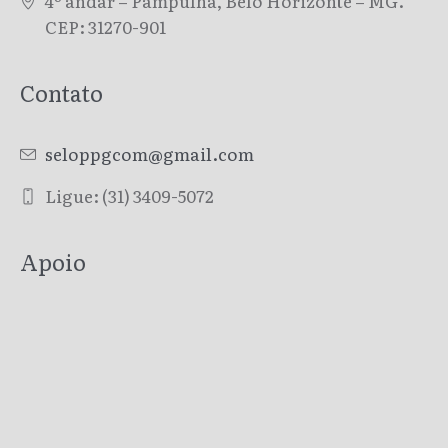
4º andar – Pampulha, Belo Horizonte – MG.
CEP: 31270-901
Contato
seloppgcom@gmail.com
Ligue: (31) 3409-5072
Apoio